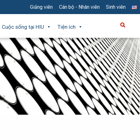
Giảng viên
Cán bộ - Nhân viên
Sinh viên
Cuộc sống tại HIU
Tiện ích