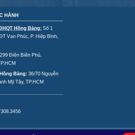
C HÀNH
 ĐHQT Hồng Bàng:
Số 1
T Vạn Phúc, P. Hiệp Bình,
299 Điện Biên Phủ,
 TP.HCM
 Hồng Bàng:
36/70 Nguyễn
Thạnh Mỹ Tây, TP.HCM
7308.3456
ational University