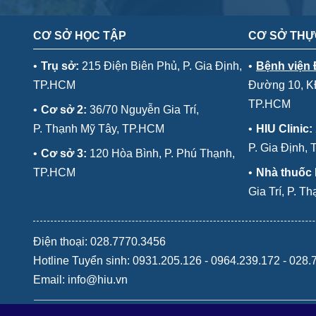
CƠ SỞ HỌC TẬP
CƠ SỞ THỰ
•
Trụ sở:
215 Điện Biên Phủ, P. Gia Định,
•
Bệnh viện
TP.HCM
Đường 10, KĐ
TP.HCM
•
Cơ sở 2:
36/70 Nguyễn Gia Trí,
P. Thạnh Mỹ Tây, TP.HCM
•
HIU Clinic:
P. Gia Định,
•
Cơ sở 3:
120 Hòa Bình, P. Phú Thạnh,
TP.HCM
•
Nhà thuốc
Gia Trí, P. 
Điện thoại: 028.7770.3456
Hotline Tuyển sinh:
0931.205.126
-
0964.239.172
-
028.
Email: info@hiu.vn
Copyright © 2025 Đại Học Quốc tế Hồng Bàng - Hong Bang Intern