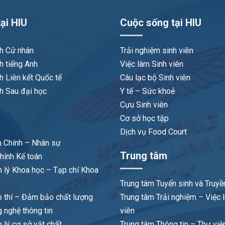
ại HIU
Cuộc sống tại HIU
nh Cử nhân
Trải nghiệm sinh viên
h tiếng Anh
Việc làm Sinh viên
h Liên kết Quốc tế
Câu lạc bộ Sinh viên
h Sau đại học
Y tế – Sức khoẻ
Cựu Sinh viên
Cơ sở học tập
Dịch vụ Food Court
 Chính – Nhân sự
Trung tâm
hính Kế toán
 lý Khoa học – Tạp chí Khoa
Trung tâm Tuyển sinh và Truyề
 thí – Đảm bảo chất lượng
Trung tâm Trải nghiệm – Việc 
 nghệ thông tin
viên
lý cơ sở vật chất
Trung tâm Thông tin – Thư việ