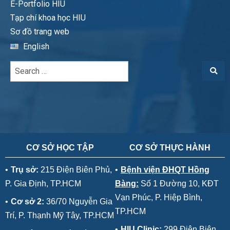
E-Portfolio HIU
Tạp chí khoa học HIU
Sơ đồ trang web
English
CƠ SỞ HỌC TẬP
CƠ SỞ THỰC HÀNH
•
Trụ sở:
215 Điện Biên Phủ,
•
Bệnh viện ĐHQT Hồng
P. Gia Định, TP.HCM
Bàng:
Số 1 Đường 10, KĐT
Vạn Phúc, P. Hiệp Bình,
•
Cơ sở 2:
36/70 Nguyễn Gia
TP.HCM
Trí, P. Thạnh Mỹ Tây, TP.HCM
•
HIU Clinic:
299 Điện Biên