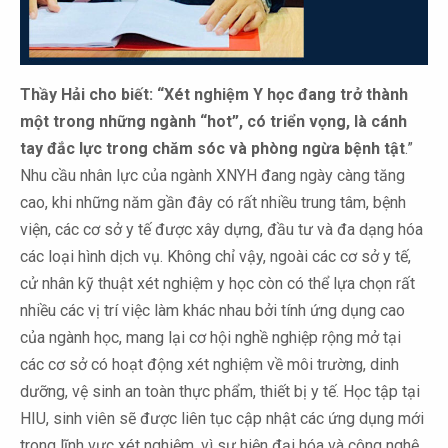
Thầy Hải cho biết: “Xét nghiệm Y học đang trở thành
một trong những ngành “hot”, có triển vọng, là cánh
tay đắc lực trong chăm sóc và phòng ngừa bệnh tật
.”
Nhu cầu nhân lực của ngành XNYH đang ngày càng tăng
cao, khi những năm gần đây có rất nhiều trung tâm, bệnh
viện, các cơ sở y tế được xây dựng, đầu tư và đa dạng hóa
các loại hình dịch vụ. Không chỉ vậy, ngoài các cơ sở y tế,
cử nhân kỹ thuật xét nghiệm y học còn có thể lựa chọn rất
nhiều các vị trí việc làm khác nhau bởi tính ứng dụng cao
của ngành học, mang lại cơ hội nghề nghiệp rộng mở tại
các cơ sở có hoạt động xét nghiệm về môi trường, dinh
dưỡng, vệ sinh an toàn thực phẩm, thiết bị y tế. Học tập tại
HIU, sinh viên sẽ được liên tục cập nhật các ứng dụng mới
trong lĩnh vực xét nghiệm, vì sự hiện đại hóa và công nghệ