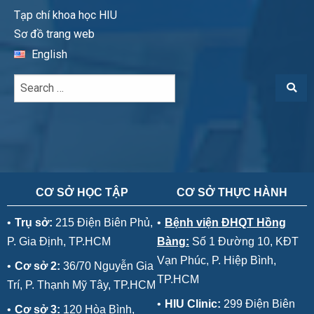
Tạp chí khoa học HIU
Sơ đồ trang web
English
CƠ SỞ HỌC TẬP
CƠ SỞ THỰC HÀNH
•
Trụ sở:
215 Điện Biên Phủ,
•
Bệnh viện ĐHQT Hồng
P. Gia Định, TP.HCM
Bàng:
Số 1 Đường 10, KĐT
Vạn Phúc, P. Hiệp Bình,
•
Cơ sở 2:
36/70 Nguyễn Gia
TP.HCM
Trí, P. Thạnh Mỹ Tây, TP.HCM
•
HIU Clinic:
299 Điện Biên
•
Cơ sở 3:
120 Hòa Bình,