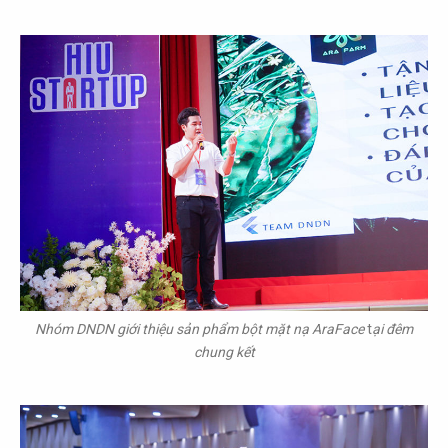
Nhóm DNDN giới thiệu sản phẩm bột mặt nạ AraFace
t
ại đêm
chung kết