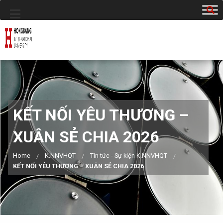
KẾT NỐI YÊU THƯƠNG –
XUÂN SẺ CHIA 2026
Home
K.NNVHQT
Tin tức - Sự kiện K.NNVHQT
KẾT NỐI YÊU THƯƠNG – XUÂN SẺ CHIA 2026