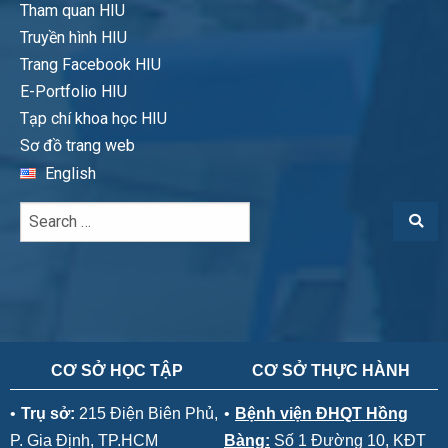
Tham quan HIU
Truyền hình HIU
Trang Facebook HIU
E-Portfolio HIU
Tạp chí khoa học HIU
Sơ đồ trang web
English
CƠ SỞ HỌC TẬP
CƠ SỞ THỰC HÀNH
•
Trụ sở:
215 Điện Biên Phủ,
•
Bệnh viện ĐHQT Hồng
P. Gia Định, TP.HCM
Bàng:
Số 1 Đường 10, KĐT