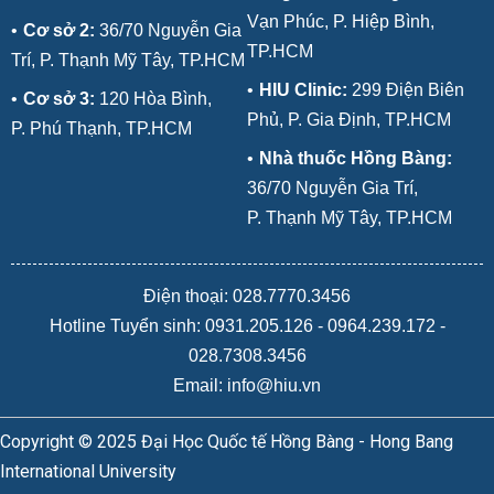
Vạn Phúc, P. Hiệp Bình,
•
Cơ sở 2:
36/70 Nguyễn Gia
TP.HCM
Trí, P. Thạnh Mỹ Tây, TP.HCM
•
HIU Clinic:
299 Điện Biên
•
Cơ sở 3:
120 Hòa Bình,
Phủ, P. Gia Định, TP.HCM
P. Phú Thạnh, TP.HCM
•
Nhà thuốc Hồng Bàng:
36/70 Nguyễn Gia Trí,
P. Thạnh Mỹ Tây, TP.HCM
Điện thoại: 028.7770.3456
Hotline Tuyển sinh:
0931.205.126
-
0964.239.172
-
028.7308.3456
Email: info@hiu.vn
Copyright © 2025 Đại Học Quốc tế Hồng Bàng - Hong Bang
International University