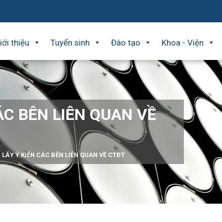
iới thiệu
Tuyển sinh
Đào tạo
Khoa - Viện
ÁC BÊN LIÊN QUAN VỀ
 LẤY Ý KIẾN CÁC BÊN LIÊN QUAN VỀ CTĐT