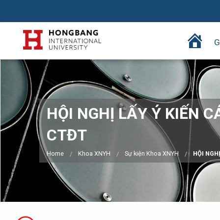
T
G
r
a
n
g
c
HỘI NGHỊ LẤY Ý KIẾN C
h
ủ
CTĐT
Home
Khoa XNYH
Sự kiện Khoa XNYH
HỘI NGHỊ