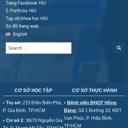
Trang Facebook HIU
E-Portfolio HIU
Tạp chí khoa học HIU
Sơ đồ trang web
English
CƠ SỞ HỌC TẬP
CƠ SỞ THỰC HÀNH
•
Trụ sở:
215 Điện Biên Phủ,
•
Bệnh viện ĐHQT Hồng
P. Gia Định, TP.HCM
Bàng:
Số 1 Đường 10, KĐT
Vạn Phúc, P. Hiệp Bình,
•
Cơ sở 2:
36/70 Nguyễn Gia
TP.HCM