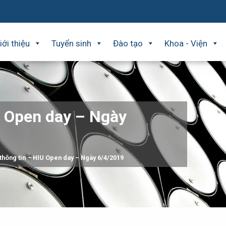
iới thiệu
Tuyển sinh
Đào tạo
Khoa - Viện
U Open day – Ngày
 thông tin – HIU Open day – Ngày 6/4/2019