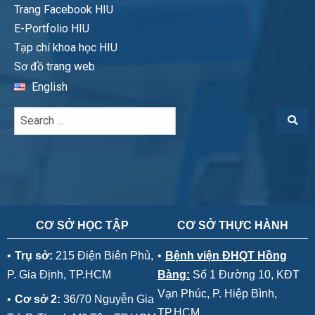
Trang Facebook HIU
E-Portfolio HIU
Tạp chí khoa học HIU
Sơ đồ trang web
English
CƠ SỞ HỌC TẬP
CƠ SỞ THỰC HÀNH
•
Trụ sở:
215 Điện Biên Phủ,
•
Bệnh viện ĐHQT Hồng
P. Gia Định, TP.HCM
Bàng:
Số 1 Đường 10, KĐT
Vạn Phúc, P. Hiệp Bình,
•
Cơ sở 2:
36/70 Nguyễn Gia
TP.HCM