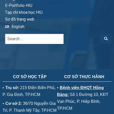
E-Portfolio HIU
Tạp chí khoa học HIU
Sơ đồ trang web
English
CƠ SỞ HỌC TẬP
CƠ SỞ THỰC HÀNH
•
Trụ sở:
215 Điện Biên Phủ,
•
Bệnh viện ĐHQT Hồng
P. Gia Định, TP.HCM
Bàng:
Số 1 Đường 10, KĐT
Vạn Phúc, P. Hiệp Bình,
•
Cơ sở 2:
36/70 Nguyễn Gia
TP.HCM
Trí, P. Thạnh Mỹ Tây, TP.HCM