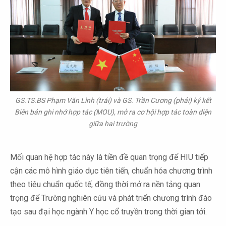
GS.TS.BS Phạm Văn Lình (trái) và GS. Trần Cương (phải) ký kết
Biên bản ghi nhớ hợp tác (MOU), mở ra cơ hội hợp tác toàn diện
giữa hai trường
Mối quan hệ hợp tác này là tiền đề quan trọng để HIU tiếp
cận các mô hình giáo dục tiên tiến, chuẩn hóa chương trình
theo tiêu chuẩn quốc tế, đồng thời mở ra nền tảng quan
trọng để Trường nghiên cứu và phát triển chương trình đào
tạo sau đại học ngành Y học cổ truyền trong thời gian tới.