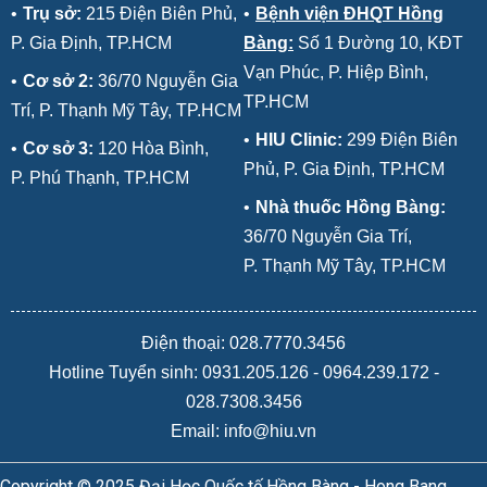
•
Trụ sở:
215 Điện Biên Phủ,
•
Bệnh viện ĐHQT Hồng
P. Gia Định, TP.HCM
Bàng:
Số 1 Đường 10, KĐT
Vạn Phúc, P. Hiệp Bình,
•
Cơ sở 2:
36/70 Nguyễn Gia
TP.HCM
Trí, P. Thạnh Mỹ Tây, TP.HCM
•
HIU Clinic:
299 Điện Biên
•
Cơ sở 3:
120 Hòa Bình,
Phủ, P. Gia Định, TP.HCM
P. Phú Thạnh, TP.HCM
•
Nhà thuốc Hồng Bàng:
36/70 Nguyễn Gia Trí,
P. Thạnh Mỹ Tây, TP.HCM
Điện thoại: 028.7770.3456
Hotline Tuyển sinh:
0931.205.126
-
0964.239.172
-
028.7308.3456
Email: info@hiu.vn
Copyright © 2025 Đại Học Quốc tế Hồng Bàng - Hong Bang