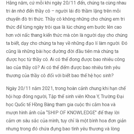
Hằng năm, cứ mỗi khi ngày 20/11 đến, chúng ta cùng nhau
tri ân nhớ đến thầy cô – người lái đò thầm lặng trên mỗi
chuyến đò tri thức. Thầy cô không những cho chúng em tri
thức để từng ngày trôi qua là lúc chúng em bước lên cao
hơn với nấc thang kiến thức mà còn là người dạy cho chúng
ta biết, dạy cho chúng ta hay về những đạo lí làm người. Đó
cũng là những bài học đường đời đầu tiên mà chúng ta
được học từ thầy cô. Ai có thể đong được bao nhiêu công
lao của thầy cô? Ai có thể đếm được bao nhiêu tình yêu
thương của thầy cô đối với biết bao thế hệ học sinh?
Ngày 20/11 năm 2021, trong hoàn cảnh chung khi hạn chế
hội họp đông người, Tập thể sinh viên Khoa Y, Trường Đại
học Quốc tế Hồng Bàng tham gia cuộc thi cắm hoa và
mượn hình ảnh của “SHIP OF KNOWLEDGE" để thay lời
cảm ơn sâu sắc của mình, tuy chỉ là một bình hoa đơn giản
nhưng trong đó chứa đựng bao tình yêu thương và lòng