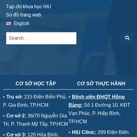
Tạp chí khoa học HIU
Sơ đồ trang web
English
CƠ SỞ HỌC TẬP
CƠ SỞ THỰC HÀNH
•
Trụ sở:
215 Điện Biên Phủ,
•
Bệnh viện ĐHQT Hồng
P. Gia Định, TP.HCM
Bàng:
Số 1 Đường 10, KĐT
Vạn Phúc, P. Hiệp Bình,
•
Cơ sở 2:
36/70 Nguyễn Gia
TP.HCM
Trí, P. Thạnh Mỹ Tây, TP.HCM
•
HIU Clinic:
299 Điện Biên
•
Cơ sở 3:
120 Hòa Bình,