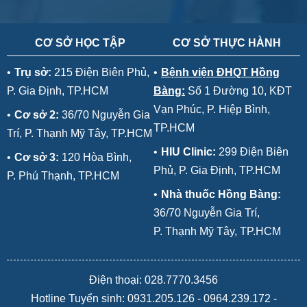
CƠ SỞ HỌC TẬP
CƠ SỞ THỰC HÀNH
•
Trụ sở:
215 Điện Biên Phủ,
•
Bệnh viện ĐHQT Hồng
P. Gia Định, TP.HCM
Bàng:
Số 1 Đường 10, KĐT
Vạn Phúc, P. Hiệp Bình,
•
Cơ sở 2:
36/70 Nguyễn Gia
TP.HCM
Trí, P. Thạnh Mỹ Tây, TP.HCM
•
HIU Clinic:
299 Điện Biên
•
Cơ sở 3:
120 Hòa Bình,
Phủ, P. Gia Định, TP.HCM
P. Phú Thạnh, TP.HCM
•
Nhà thuốc Hồng Bàng:
36/70 Nguyễn Gia Trí,
P. Thạnh Mỹ Tây, TP.HCM
Điện thoại: 028.7770.3456
Hotline Tuyển sinh:
0931.205.126
-
0964.239.172
-