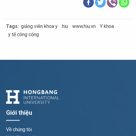
Tags:
giảng viên khoa y
hiu
www.hiu.vn
Y khoa
y tế công cộng
Giới thiệu
Về chúng tôi