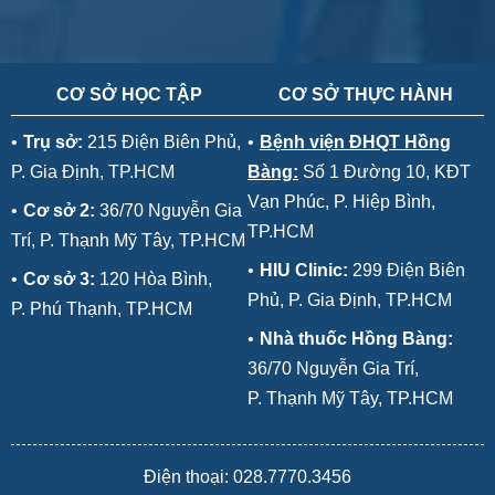
CƠ SỞ HỌC TẬP
CƠ SỞ THỰC HÀNH
•
Trụ sở:
215 Điện Biên Phủ,
•
Bệnh viện ĐHQT Hồng
P. Gia Định, TP.HCM
Bàng:
Số 1 Đường 10, KĐT
Vạn Phúc, P. Hiệp Bình,
•
Cơ sở 2:
36/70 Nguyễn Gia
TP.HCM
Trí, P. Thạnh Mỹ Tây, TP.HCM
•
HIU Clinic:
299 Điện Biên
•
Cơ sở 3:
120 Hòa Bình,
Phủ, P. Gia Định, TP.HCM
P. Phú Thạnh, TP.HCM
•
Nhà thuốc Hồng Bàng:
36/70 Nguyễn Gia Trí,
P. Thạnh Mỹ Tây, TP.HCM
Điện thoại: 028.7770.3456