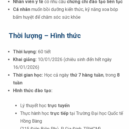
Nhân viên y tế
có nhu cầu
chứng chỉ đào tạo liên tục
Cá nhân
muốn bồi dưỡng kiến thức, kỹ năng xoa bóp
bấm huyệt để chăm sóc sức khỏe
Thời lượng – Hình thức
Thời lượng:
60 tiết
Khai giảng:
10/01/2026 (chiêu sinh đến hết ngày
16/01/2026)
Thời gian học:
Học cả ngày
thứ 7 hàng tuần
, trong
8
tuần
Hình thức đào tạo:
Lý thuyết học
trực tuyến
Thực hành học
trực tiếp
tại Trường Đại học Quốc tế
Hồng Bàng
(215 Điện Biên Phủ, P. Gia Định, TP.HCM)