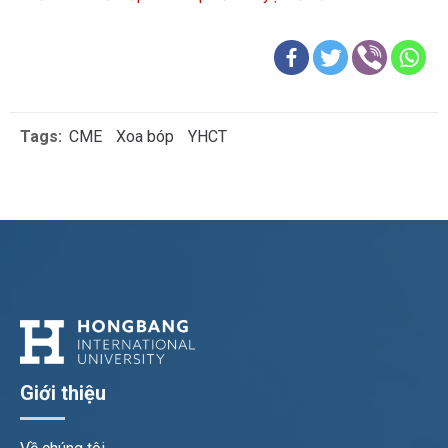
Tags:
CME
Xoa bóp
YHCT
Giới thiệu