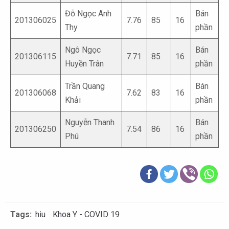
Đỗ Ngọc Anh
Bán
201306025
7.76
85
16
Thy
phần
Ngô Ngọc
Bán
201306115
7.71
85
16
Huyền Trân
phần
Trần Quang
Bán
201306068
7.62
83
16
Khải
phần
Nguyễn Thanh
Bán
201306250
7.54
86
16
Phú
phần
Tags:
hiu
Khoa Y - COVID 19