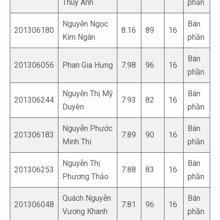
Thùy Anh
phần
Nguyễn Ngọc
Bán
201306180
8.16
89
16
Kim Ngân
phần
Bán
201306056
Phan Gia Hưng
7.98
96
16
phần
Nguyễn Thị Mỹ
Bán
201306244
7.93
82
16
Duyên
phần
Nguyễn Phước
Bán
201306183
7.89
90
16
Minh Thi
phần
Nguyễn Thị
Bán
201306253
7.88
83
16
Phương Thảo
phần
Quách Nguyễn
Bán
201306048
7.81
96
16
Vương Khanh
phần