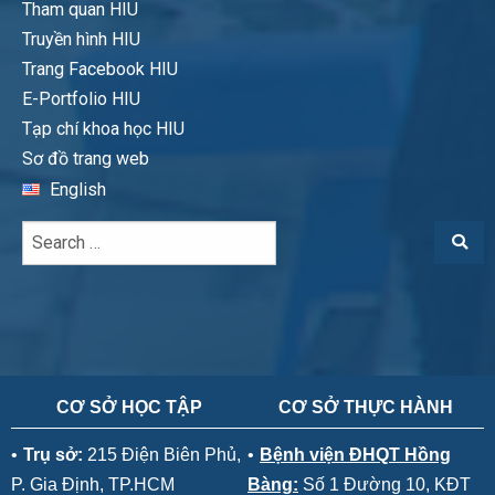
Tham quan HIU
Truyền hình HIU
Trang Facebook HIU
E-Portfolio HIU
Tạp chí khoa học HIU
Sơ đồ trang web
English
CƠ SỞ HỌC TẬP
CƠ SỞ THỰC HÀNH
•
Trụ sở:
215 Điện Biên Phủ,
•
Bệnh viện ĐHQT Hồng
P. Gia Định, TP.HCM
Bàng:
Số 1 Đường 10, KĐT