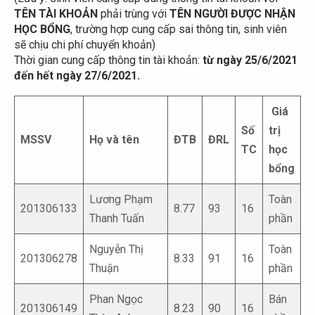
TÊN TÀI KHOẢN
phải trùng với
TÊN NGƯỜI ĐƯỢC NHẬN
HỌC BỔNG
, trường hợp cung cấp sai thông tin, sinh viên
sẽ chịu chi phí chuyển khoản)
Thời gian cung cấp thông tin tài khoản:
từ ngày 25/6/2021
đến hết ngày 27/6/2021.
Giá
Số
trị
MSSV
Họ và tên
ĐTB
ĐRL
TC
học
bổng
Lương Phạm
Toàn
201306133
8.77
93
16
Thanh Tuấn
phần
Nguyễn Thị
Toàn
201306278
8.33
91
16
Thuận
phần
Phan Ngọc
Bán
201306149
8.23
90
16