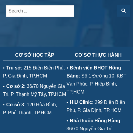
CƠ SỞ HỌC TẬP
CƠ SỞ THỰC HÀNH
•
Trụ sở:
215 Điện Biên Phủ,
•
Bệnh viện ĐHQT Hồng
P. Gia Định, TP.HCM
Bàng:
Số 1 Đường 10, KĐT
Vạn Phúc, P. Hiệp Bình,
•
Cơ sở 2:
36/70 Nguyễn Gia
TP.HCM
Trí, P. Thạnh Mỹ Tây, TP.HCM
•
HIU Clinic:
299 Điện Biên
•
Cơ sở 3:
120 Hòa Bình,
Phủ, P. Gia Định, TP.HCM
P. Phú Thạnh, TP.HCM
•
Nhà thuốc Hồng Bàng:
36/70 Nguyễn Gia Trí,