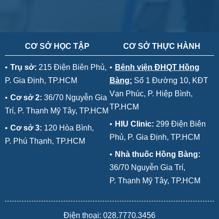
CƠ SỞ HỌC TẬP
CƠ SỞ THỰC HÀNH
•
Trụ sở:
215 Điện Biên Phủ,
•
Bệnh viện ĐHQT Hồng
P. Gia Định, TP.HCM
Bàng:
Số 1 Đường 10, KĐT
Vạn Phúc, P. Hiệp Bình,
•
Cơ sở 2:
36/70 Nguyễn Gia
TP.HCM
Trí, P. Thạnh Mỹ Tây, TP.HCM
•
HIU Clinic:
299 Điện Biên
•
Cơ sở 3:
120 Hòa Bình,
Phủ, P. Gia Định, TP.HCM
P. Phú Thạnh, TP.HCM
•
Nhà thuốc Hồng Bàng:
36/70 Nguyễn Gia Trí,
P. Thạnh Mỹ Tây, TP.HCM
Điện thoại: 028.7770.3456