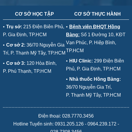
CƠ SỞ HỌC TẬP
CƠ SỞ THỰC HÀNH
•
Trụ sở:
215 Điện Biên Phủ,
•
Bệnh viện ĐHQT Hồng
P. Gia Định, TP.HCM
Bàng:
Số 1 Đường 10, KĐT
Vạn Phúc, P. Hiệp Bình,
•
Cơ sở 2:
36/70 Nguyễn Gia
TP.HCM
Trí, P. Thạnh Mỹ Tây, TP.HCM
•
HIU Clinic:
299 Điện Biên
•
Cơ sở 3:
120 Hòa Bình,
Phủ, P. Gia Định, TP.HCM
P. Phú Thạnh, TP.HCM
•
Nhà thuốc Hồng Bàng:
36/70 Nguyễn Gia Trí,
P. Thạnh Mỹ Tây, TP.HCM
Điện thoại: 028.7770.3456
Hotline Tuyển sinh:
0931.205.126
-
0964.239.172
-
028.7308.3456