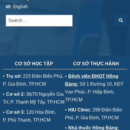
English
CƠ SỞ HỌC TẬP
CƠ SỞ THỰC HÀNH
•
Trụ sở:
215 Điện Biên Phủ,
•
Bệnh viện ĐHQT Hồng
P. Gia Định, TP.HCM
Bàng:
Số 1 Đường 10, KĐT
Vạn Phúc, P. Hiệp Bình,
•
Cơ sở 2:
36/70 Nguyễn Gia
TP.HCM
Trí, P. Thạnh Mỹ Tây, TP.HCM
•
HIU Clinic:
299 Điện Biên
•
Cơ sở 3:
120 Hòa Bình,
Phủ, P. Gia Định, TP.HCM
P. Phú Thạnh, TP.HCM
•
Nhà thuốc Hồng Bàng: