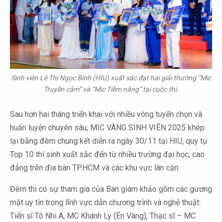
Sinh viên Lê Thị Ngọc Bình (HIU) xuất sắc đạt hai giải thưởng “Mic
Truyền cảm” và “Mic Tiềm năng” tại cuộc thi.
Sau hơn hai tháng triển khai với nhiều vòng tuyển chọn và
huấn luyện chuyên sâu, MIC VÀNG SINH VIÊN 2025 khép
lại bằng đêm chung kết diễn ra ngày 30/11 tại HIU, quy tụ
Top 10 thí sinh xuất sắc đến từ nhiều trường đại học, cao
đẳng trên địa bàn TP.HCM và các khu vực lân cận.
Đêm thi có sự tham gia của Ban giám khảo gồm các gương
mặt uy tín trong lĩnh vực dẫn chương trình và nghệ thuật:
Tiến sĩ Tô Nhi A, MC Khánh Ly (Én Vàng), Thạc sĩ – MC