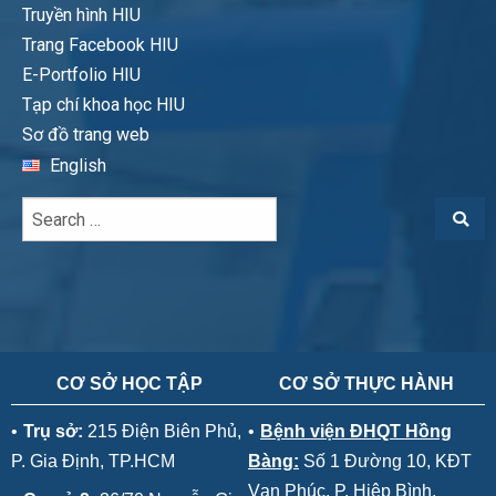
Truyền hình HIU
Trang Facebook HIU
E-Portfolio HIU
Tạp chí khoa học HIU
Sơ đồ trang web
English
CƠ SỞ HỌC TẬP
CƠ SỞ THỰC HÀNH
•
Trụ sở:
215 Điện Biên Phủ,
•
Bệnh viện ĐHQT Hồng
P. Gia Định, TP.HCM
Bàng:
Số 1 Đường 10, KĐT
Vạn Phúc, P. Hiệp Bình,