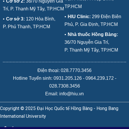
•
Cơ sở 2:
36/70 Nguyễn Gia
TP.HCM
Trí, P. Thạnh Mỹ Tây, TP.HCM
•
HIU Clinic:
299 Điện Biên
•
Cơ sở 3:
120 Hòa Bình,
Phủ, P. Gia Định, TP.HCM
P. Phú Thạnh, TP.HCM
•
Nhà thuốc Hồng Bàng:
36/70 Nguyễn Gia Trí,
P. Thạnh Mỹ Tây, TP.HCM
Điện thoại: 028.7770.3456
Hotline Tuyển sinh:
0931.205.126
-
0964.239.172
-
028.7308.3456
Email: info@hiu.vn
Copyright © 2025 Đại Học Quốc tế Hồng Bàng - Hong Bang
International University