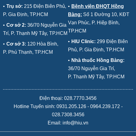
•
Trụ sở:
215 Điện Biên Phủ,
•
Bệnh viện ĐHQT Hồng
P. Gia Định, TP.HCM
Bàng:
Số 1 Đường 10, KĐT
Vạn Phúc, P. Hiệp Bình,
•
Cơ sở 2:
36/70 Nguyễn Gia
TP.HCM
Trí, P. Thạnh Mỹ Tây, TP.HCM
•
HIU Clinic:
299 Điện Biên
•
Cơ sở 3:
120 Hòa Bình,
Phủ, P. Gia Định, TP.HCM
P. Phú Thạnh, TP.HCM
•
Nhà thuốc Hồng Bàng:
36/70 Nguyễn Gia Trí,
P. Thạnh Mỹ Tây, TP.HCM
Điện thoại: 028.7770.3456
Hotline Tuyển sinh:
0931.205.126
-
0964.239.172
-
028.7308.3456
Email: info@hiu.vn