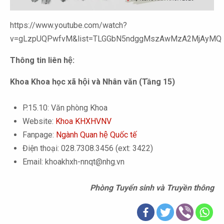
https://www.youtube.com/watch?
v=gLzpUQPwfvM&list=TLGGbN5ndggMszAwMzA2MjAyMQ
Thông tin liên hệ:
Khoa Khoa học xã hội và Nhân văn (Tầng 15)
P.15.10: Văn phòng Khoa
Website:
Khoa KHXHVNV
Fanpage:
Ngành Quan hệ Quốc tế
Điện thoại: 028.7308.3456 (ext: 3422)
Email: khoakhxh-nnqt@nhg.vn
Phòng Tuyển sinh và Truyền thông