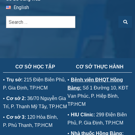
English
CƠ SỞ HỌC TẬP
CƠ SỞ THỰC HÀNH
•
Trụ sở:
215 Điện Biên Phủ,
•
Bệnh viện ĐHQT Hồng
P. Gia Định, TP.HCM
Bàng:
Số 1 Đường 10, KĐT
Vạn Phúc, P. Hiệp Bình,
•
Cơ sở 2:
36/70 Nguyễn Gia
TP.HCM
Trí, P. Thạnh Mỹ Tây, TP.HCM
•
HIU Clinic:
299 Điện Biên
•
Cơ sở 3:
120 Hòa Bình,
Phủ, P. Gia Định, TP.HCM
P. Phú Thạnh, TP.HCM
•
Nhà thuốc Hồng Bàng: