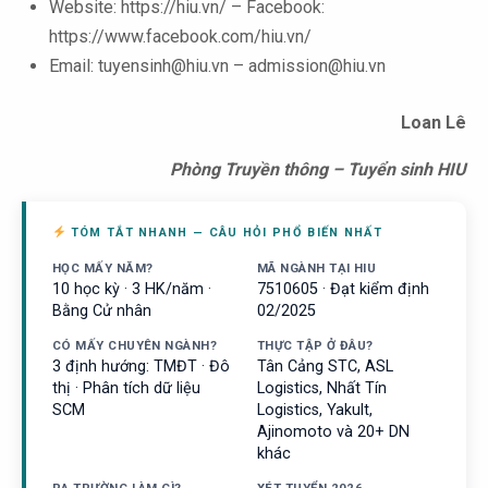
Website: https://hiu.vn/ – Facebook:
https://www.facebook.com/hiu.vn/
Email: tuyensinh@hiu.vn – admission@hiu.vn
Loan Lê
Phòng Truyền thông – Tuyển sinh HIU
TÓM TẮT NHANH — CÂU HỎI PHỔ BIẾN NHẤT
HỌC MẤY NĂM?
MÃ NGÀNH TẠI HIU
10 học kỳ · 3 HK/năm ·
7510605 · Đạt kiểm định
Bằng Cử nhân
02/2025
CÓ MẤY CHUYÊN NGÀNH?
THỰC TẬP Ở ĐÂU?
3 định hướng: TMĐT · Đô
Tân Cảng STC, ASL
thị · Phân tích dữ liệu
Logistics, Nhất Tín
SCM
Logistics, Yakult,
Ajinomoto và 20+ DN
khác
RA TRƯỜNG LÀM GÌ?
XÉT TUYỂN 2026