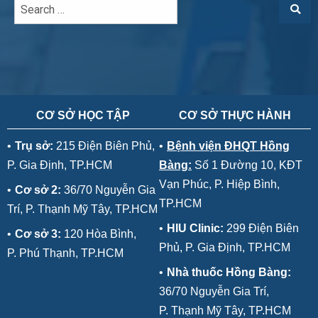
CƠ SỞ HỌC TẬP
CƠ SỞ THỰC HÀNH
•
Trụ sở:
215 Điện Biên Phủ,
•
Bệnh viện ĐHQT Hồng
P. Gia Định, TP.HCM
Bàng:
Số 1 Đường 10, KĐT
Vạn Phúc, P. Hiệp Bình,
•
Cơ sở 2:
36/70 Nguyễn Gia
TP.HCM
Trí, P. Thạnh Mỹ Tây, TP.HCM
•
HIU Clinic:
299 Điện Biên
•
Cơ sở 3:
120 Hòa Bình,
Phủ, P. Gia Định, TP.HCM
P. Phú Thạnh, TP.HCM
•
Nhà thuốc Hồng Bàng:
36/70 Nguyễn Gia Trí,
P. Thạnh Mỹ Tây, TP.HCM