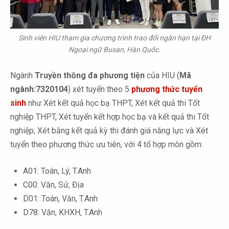
Sinh viên HIU tham gia chương trình trao đổi ngắn hạn tại ĐH
Ngoại ngữ Busan, Hàn Quốc.
Ngành
Truyền thông đa phương tiện
của HIU (
Mã
ngành:7320104
) xét tuyển theo 5
phương thức tuyển
sinh
như Xét kết quả học bạ THPT, Xét kết quả thi Tốt
nghiệp THPT, Xét tuyển kết hợp học bạ và kết quả thi Tốt
nghiệp, Xét bằng kết quả kỳ thi đánh giá năng lực và Xét
tuyển theo phương thức ưu tiên, với 4 tổ hợp môn gồm:
A01: Toán, Lý, T.Anh
C00: Văn, Sử, Địa
D01: Toán, Văn, T.Anh
D78: Văn, KHXH, T.Anh