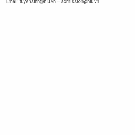
Email: tuyensinh@hiu.vn – admission@hiu.vn