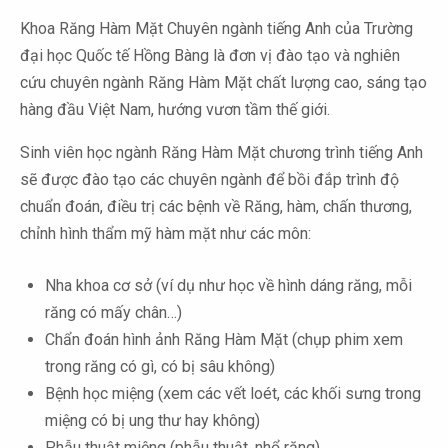
Khoa Răng Hàm Mặt Chuyên ngành tiếng Anh của Trường
đại học Quốc tế Hồng Bàng là đơn vị đào tạo và nghiên
cứu chuyên ngành Răng Hàm Mặt chất lượng cao, sáng tạo
hàng đầu Việt Nam, hướng vươn tầm thế giới.
Sinh viên học ngành Răng Hàm Mặt chương trình tiếng Anh
sẽ được đào tạo các chuyên ngành để bồi đắp trình độ
chuẩn đoán, điều trị các bệnh về Răng, hàm, chấn thương,
chỉnh hình thẩm mỹ hàm mặt như các môn:
Nha khoa cơ sở (ví dụ như học về hình dáng răng, mỗi
răng có mấy chân…)
Chẩn đoán hình ảnh Răng Hàm Mặt (chụp phim xem
trong răng có gì, có bị sâu không)
Bệnh học miệng (xem các vết loét, các khối sưng trong
miệng có bị ung thư hay không)
Phẫu thuật miệng (phẫu thuật, nhổ răng)