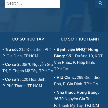
CƠ SỞ HỌC TẬP
CƠ SỞ THỰC HÀNH
•
Trụ sở:
215 Điện Biên Phủ,
•
Bệnh viện ĐHQT Hồng
P. Gia Định, TP.HCM
Bàng:
Số 1 Đường 10, KĐT
Vạn Phúc, P. Hiệp Bình,
•
Cơ sở 2:
36/70 Nguyễn Gia
TP.HCM
Trí, P. Thạnh Mỹ Tây, TP.HCM
•
HIU Clinic:
299 Điện Biên
•
Cơ sở 3:
120 Hòa Bình,
Phủ, P. Gia Định, TP.HCM
P. Phú Thạnh, TP.HCM
•
Nhà thuốc Hồng Bàng:
36/70 Nguyễn Gia Trí,
P. Thạnh Mỹ Tây, TP.HCM