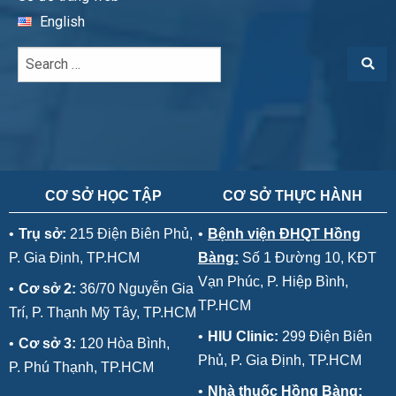
English
CƠ SỞ HỌC TẬP
CƠ SỞ THỰC HÀNH
•
Trụ sở:
215 Điện Biên Phủ,
•
Bệnh viện ĐHQT Hồng
P. Gia Định, TP.HCM
Bàng:
Số 1 Đường 10, KĐT
Vạn Phúc, P. Hiệp Bình,
•
Cơ sở 2:
36/70 Nguyễn Gia
TP.HCM
Trí, P. Thạnh Mỹ Tây, TP.HCM
•
HIU Clinic:
299 Điện Biên
•
Cơ sở 3:
120 Hòa Bình,
Phủ, P. Gia Định, TP.HCM
P. Phú Thạnh, TP.HCM
•
Nhà thuốc Hồng Bàng: