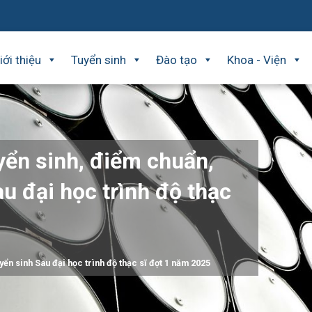
iới thiệu
Tuyển sinh
Đào tạo
Khoa - Viện
yển sinh, điểm chuẩn,
u đại học trình độ thạc
ển sinh Sau đại học trình độ thạc sĩ đợt 1 năm 2025