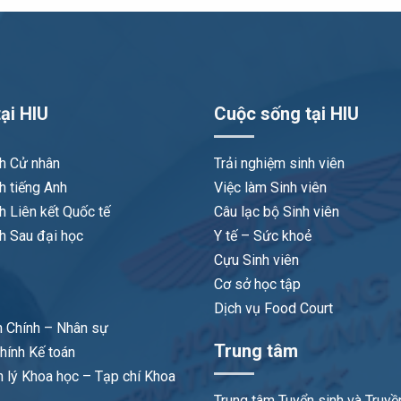
ại HIU
Cuộc sống tại HIU
nh Cử nhân
Trải nghiệm sinh viên
h tiếng Anh
Việc làm Sinh viên
h Liên kết Quốc tế
Câu lạc bộ Sinh viên
h Sau đại học
Y tế – Sức khoẻ
Cựu Sinh viên
Cơ sở học tập
Dịch vụ Food Court
 Chính – Nhân sự
Trung tâm
hính Kế toán
 lý Khoa học – Tạp chí Khoa
Trung tâm Tuyển sinh và Truyề