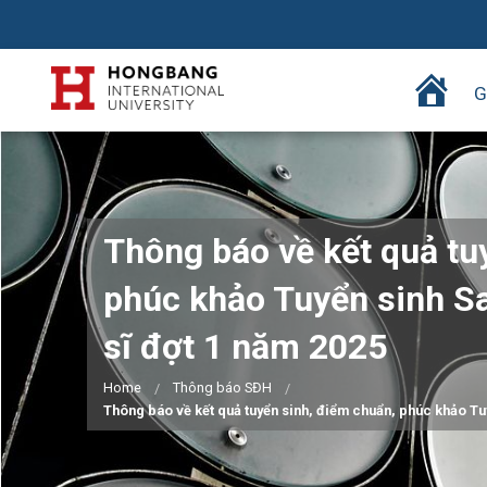
T
G
r
a
n
g
c
Thông báo về kết quả tu
h
ủ
phúc khảo Tuyển sinh Sa
sĩ đợt 1 năm 2025
Home
Thông báo SĐH
Thông báo về kết quả tuyển sinh, điểm chuẩn, phúc khảo Tuy