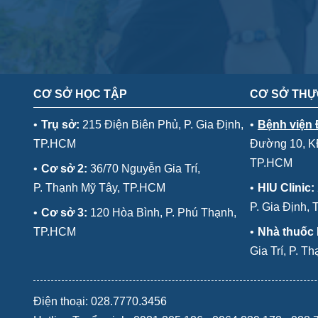
CƠ SỞ HỌC TẬP
CƠ SỞ THỰ
•
Trụ sở:
215 Điện Biên Phủ, P. Gia Định,
•
Bệnh viện
TP.HCM
Đường 10, KĐ
TP.HCM
•
Cơ sở 2:
36/70 Nguyễn Gia Trí,
P. Thạnh Mỹ Tây, TP.HCM
•
HIU Clinic:
P. Gia Định,
•
Cơ sở 3:
120 Hòa Bình, P. Phú Thạnh,
TP.HCM
•
Nhà thuốc
Gia Trí, P. 
Điện thoại: 028.7770.3456