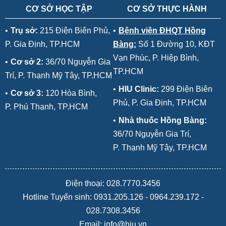
CƠ SỞ HỌC TẬP
CƠ SỞ THỰC HÀNH
•
Trụ sở:
215 Điện Biên Phủ,
•
Bệnh viện ĐHQT Hồng
P. Gia Định, TP.HCM
Bàng:
Số 1 Đường 10, KĐT
Vạn Phúc, P. Hiệp Bình,
•
Cơ sở 2:
36/70 Nguyễn Gia
TP.HCM
Trí, P. Thạnh Mỹ Tây, TP.HCM
•
HIU Clinic:
299 Điện Biên
•
Cơ sở 3:
120 Hòa Bình,
Phủ, P. Gia Định, TP.HCM
P. Phú Thạnh, TP.HCM
•
Nhà thuốc Hồng Bàng:
36/70 Nguyễn Gia Trí,
P. Thạnh Mỹ Tây, TP.HCM
Điện thoại: 028.7770.3456
Hotline Tuyển sinh:
0931.205.126
-
0964.239.172
-
028.7308.3456
Email: info@hiu.vn