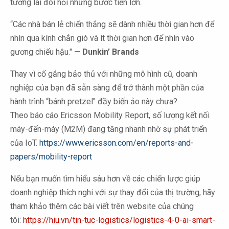
tương lai đòi hỏi những bước tiến lớn.
“Các nhà bán lẻ chiến thắng sẽ dành nhiều thời gian hơn để
nhìn qua kính chắn gió và ít thời gian hơn để nhìn vào
gương chiếu hậu." —
Dunkin’ Brands
Thay vì cố gắng bảo thủ với những mô hình cũ, doanh
nghiệp của bạn đã sẵn sàng để trở thành một phần của
hành trình “bánh pretzel" đầy biến ảo này chưa?
Theo báo cáo Ericsson Mobility Report, số lượng kết nối
máy-đến-máy (M2M) đang tăng nhanh nhờ sự phát triển
của IoT.
https://www.ericsson.com/en/reports-and-
papers/mobility-report
Nếu bạn muốn tìm hiểu sâu hơn về các chiến lược giúp
doanh nghiệp thích nghi với sự thay đổi của thị trường, hãy
tham khảo thêm các bài viết
trên website của chúng
tôi:
https://hiu.vn/tin-tuc-logistics/logistics-4-0-ai-smart-