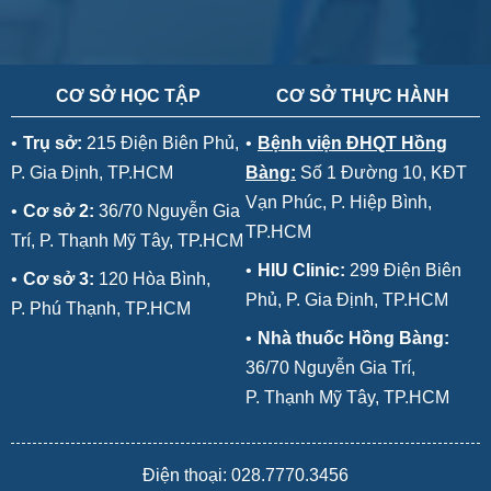
CƠ SỞ HỌC TẬP
CƠ SỞ THỰC HÀNH
•
Trụ sở:
215 Điện Biên Phủ,
•
Bệnh viện ĐHQT Hồng
P. Gia Định, TP.HCM
Bàng:
Số 1 Đường 10, KĐT
Vạn Phúc, P. Hiệp Bình,
•
Cơ sở 2:
36/70 Nguyễn Gia
TP.HCM
Trí, P. Thạnh Mỹ Tây, TP.HCM
•
HIU Clinic:
299 Điện Biên
•
Cơ sở 3:
120 Hòa Bình,
Phủ, P. Gia Định, TP.HCM
P. Phú Thạnh, TP.HCM
•
Nhà thuốc Hồng Bàng:
36/70 Nguyễn Gia Trí,
P. Thạnh Mỹ Tây, TP.HCM
Điện thoại: 028.7770.3456