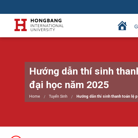
T
G
r
a
n
g
c
Hướng dẫn thí sinh thanh
h
ủ
đại học năm 2025
Home
Tuyển Sinh
Hướng dẫn thí sinh thanh toán lệ 