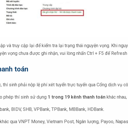
p và truy cập lại để kiểm tra lại trạng thái nguyện vọng. Khi nguy
uyện vọng chưa được ghi nhận, vui lòng nhấn Ctrl + F5 để Refresh
hanh toán
 thí sinh phải nộp lệ phí xét tuyển trực tuyến qua Cổng dịch vụ c
ho phép thí sinh sử dụng
1 trong 19 kênh thanh toán
khác nhau, 
ribank, BIDV, SHB, VPBank, TPBank, MBBank, HDBank.
 khác qua VNPT Money, Vietnam Post, Ngân lượng, Payoo, Napas