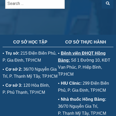
CƠ SỞ HỌC TẬP
CƠ SỞ THỰC HÀNH
•
Trụ sở:
215 Điện Biên Phủ,
•
Bệnh viện ĐHQT Hồng
P. Gia Định, TP.HCM
Bàng:
Số 1 Đường 10, KĐT
Vạn Phúc, P. Hiệp Bình,
•
Cơ sở 2:
36/70 Nguyễn Gia
TP.HCM
Trí, P. Thạnh Mỹ Tây, TP.HCM
•
HIU Clinic:
299 Điện Biên
•
Cơ sở 3:
120 Hòa Bình,
Phủ, P. Gia Định, TP.HCM
P. Phú Thạnh, TP.HCM
•
Nhà thuốc Hồng Bàng:
36/70 Nguyễn Gia Trí,
P. Thạnh Mỹ Tây, TP.HCM