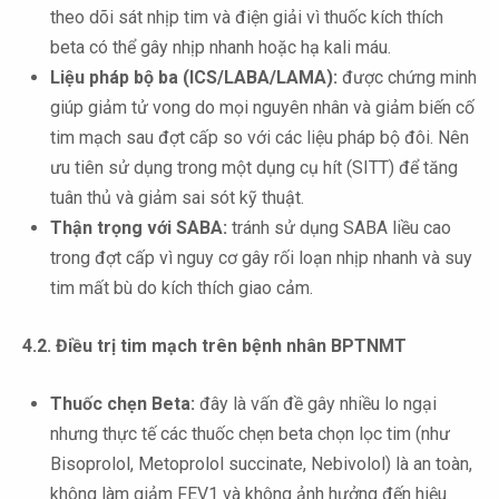
theo dõi sát nhịp tim và điện giải vì thuốc kích thích
beta có thể gây nhịp nhanh hoặc hạ kali máu.
Liệu pháp bộ ba (ICS/LABA/LAMA):
được chứng minh
giúp giảm tử vong do mọi nguyên nhân và giảm biến cố
tim mạch sau đợt cấp so với các liệu pháp bộ đôi. Nên
ưu tiên sử dụng trong một dụng cụ hít (SITT) để tăng
tuân thủ và giảm sai sót kỹ thuật.
Thận trọng với SABA:
tránh sử dụng SABA liều cao
trong đợt cấp vì nguy cơ gây rối loạn nhịp nhanh và suy
tim mất bù do kích thích giao cảm.
4.2. Điều trị tim mạch trên bệnh nhân BPTNMT
Thuốc chẹn Beta:
đây là vấn đề gây nhiều lo ngại
nhưng thực tế các thuốc chẹn beta chọn lọc tim (như
Bisoprolol, Metoprolol succinate, Nebivolol) là an toàn,
không làm giảm FEV1 và không ảnh hưởng đến hiệu