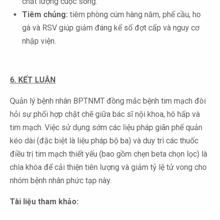
chất lượng cuộc sống.
Tiêm chủng:
tiêm phòng cúm hàng năm, phế cầu, ho
gà và RSV giúp giảm đáng kể số đợt cấp và nguy cơ
nhập viện.
6. KẾT LUẬN
Quản lý bệnh nhân BPTNMT đồng mắc bệnh tim mạch đòi
hỏi sự phối hợp chặt chẽ giữa bác sĩ nội khoa, hô hấp và
tim mạch. Việc sử dụng sớm các liệu pháp giãn phế quản
kéo dài (đặc biệt là liệu pháp bộ ba) và duy trì các thuốc
điều trị tim mạch thiết yếu (bao gồm chẹn beta chọn lọc) là
chìa khóa để cải thiện tiên lượng và giảm tỷ lệ tử vong cho
nhóm bệnh nhân phức tạp này.
Tài liệu tham khảo: