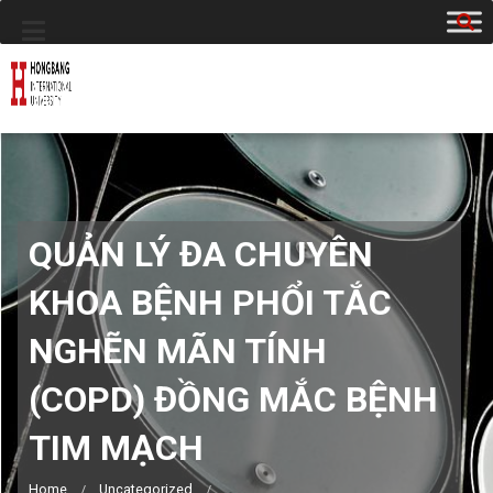
QUẢN LÝ ĐA CHUYÊN
KHOA BỆNH PHỔI TẮC
NGHẼN MÃN TÍNH
(COPD) ĐỒNG MẮC BỆNH
TIM MẠCH
Home
Uncategorized