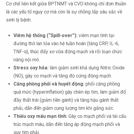
Cơ chế liên kết giữa BPTNMT và CVD không chỉ đơn thuần
là các yếu tố nguy cơ mà còn là sự chồng lấp sâu sắc về
sinh lý bệnh:
Viêm hệ thống (“Spill-over”):
viêm mạn tính tại
đường thở lan tỏa vào hệ tuần hoàn (tăng CRP, IL-6,
TNF-α), thúc đẩy xơ vữa động mạch và rối loạn chức
năng nội mô.
Stress oxy hóa:
làm giảm sinh khả dụng Nitric Oxide
(NO), gây co mạch và tăng độ cứng động mạch.
Căng phồng phổi và huyết động:
phổi căng phồng
quá mức (hyperinflation) gây chèn ép tim, làm giảm đổ
đầy thất trái (giảm tiền gánh) và tăng hậu gánh thất
phải, dẫn đến giảm cung lượng tim khi gắng sức.
Thiếu oxy máu mạn tính:
Gây co mạch phổi và tái cấu
trúc mạch máu, dẫn đến tăng áp động mạch phổi và
suy tim phải.