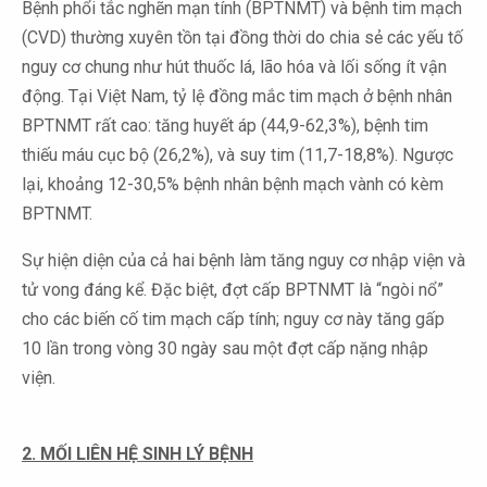
Bệnh phổi tắc nghẽn mạn tính (BPTNMT) và bệnh tim mạch
(CVD) thường xuyên tồn tại đồng thời do chia sẻ các yếu tố
nguy cơ chung như hút thuốc lá, lão hóa và lối sống ít vận
động. Tại Việt Nam, tỷ lệ đồng mắc tim mạch ở bệnh nhân
BPTNMT rất cao: tăng huyết áp (44,9-62,3%), bệnh tim
thiếu máu cục bộ (26,2%), và suy tim (11,7-18,8%). Ngược
lại, khoảng 12-30,5% bệnh nhân bệnh mạch vành có kèm
BPTNMT.
Sự hiện diện của cả hai bệnh làm tăng nguy cơ nhập viện và
tử vong đáng kể. Đặc biệt, đợt cấp BPTNMT là “ngòi nổ”
cho các biến cố tim mạch cấp tính; nguy cơ này tăng gấp
10 lần trong vòng 30 ngày sau một đợt cấp nặng nhập
viện.
2. MỐI LIÊN HỆ SINH LÝ BỆNH