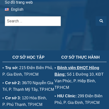
Sơ đồ trang web
English
CƠ SỞ HỌC TẬP
CƠ SỞ THỰC HÀNH
•
Trụ sở:
215 Điện Biên Phủ,
•
Bệnh viện ĐHQT Hồng
P. Gia Định, TP.HCM
Bàng:
Số 1 Đường 10, KĐT
Vạn Phúc, P. Hiệp Bình,
•
Cơ sở 2:
36/70 Nguyễn Gia
TP.HCM
Trí, P. Thạnh Mỹ Tây, TP.HCM
•
HIU Clinic:
299 Điện Biên
•
Cơ sở 3:
120 Hòa Bình,
Phủ, P. Gia Định, TP.HCM
P. Phú Thạnh, TP.HCM