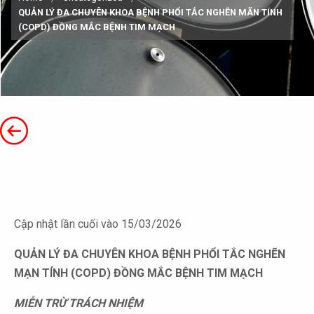
QUẢN LÝ ĐA CHUYÊN KHOA BỆNH PHỔI TẮC NGHẼN MÃN TÍNH
(COPD) ĐỒNG MẮC BỆNH TIM MẠCH
Cập nhật lần cuối vào 15/03/2026
QUẢN LÝ ĐA CHUYÊN KHOA BỆNH PHỔI TẮC NGHẼN
MẠN TÍNH (COPD) ĐỒNG MẮC BỆNH TIM MẠCH
MIỄN TRỪ TRÁCH NHIỆM