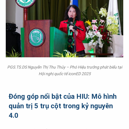
PGS.TS.DS Nguyễn Thị Thu Thủy – Phó Hiệu trưởng phát biểu tại
Hội nghị quốc tế iconED 2025
Đóng góp nổi bật của HIU: Mô hình
quản trị 5 trụ cột trong kỷ nguyên
4.0