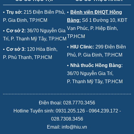
•
Trụ sở:
215 Điện Biên Phủ,
•
Bệnh viện ĐHQT Hồng
P. Gia Định, TP.HCM
Bàng:
Số 1 Đường 10, KĐT
Vạn Phúc, P. Hiệp Bình,
•
Cơ sở 2:
36/70 Nguyễn Gia
TP.HCM
Trí, P. Thạnh Mỹ Tây, TP.HCM
•
HIU Clinic:
299 Điện Biên
•
Cơ sở 3:
120 Hòa Bình,
Phủ, P. Gia Định, TP.HCM
P. Phú Thạnh, TP.HCM
•
Nhà thuốc Hồng Bàng:
36/70 Nguyễn Gia Trí,
P. Thạnh Mỹ Tây, TP.HCM
Điện thoại: 028.7770.3456
Hotline Tuyển sinh:
0931.205.126
-
0964.239.172
-
028.7308.3456
Email: info@hiu.vn