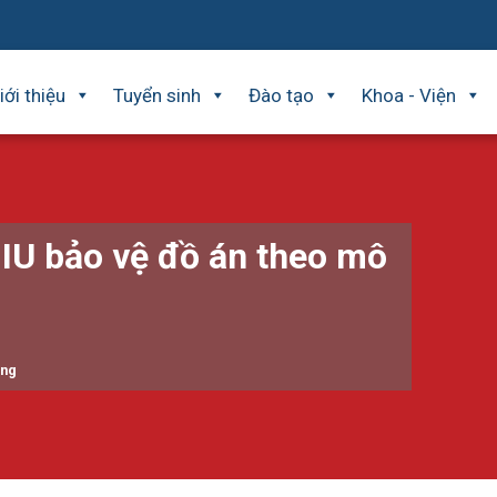
iới thiệu
Tuyển sinh
Đào tạo
Khoa - Viện
HIU bảo vệ đồ án theo mô
ing