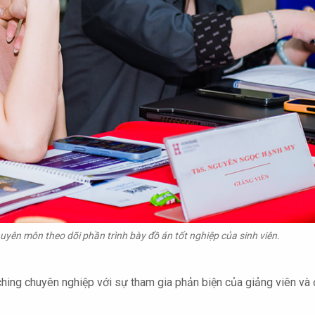
ên môn theo dõi phần trình bày đồ án tốt nghiệp của sinh viên.
ching chuyên nghiệp với sự tham gia phản biện của giảng viên và 