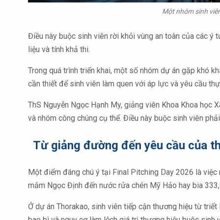
Một nhóm sinh viên
Điều này buộc sinh viên rời khỏi vùng an toàn của các ý 
liệu và tính khả thi.
Trong quá trình triển khai, một số nhóm dự án gặp khó khă
cần thiết để sinh viên làm quen với áp lực và yêu cầu thự
ThS Nguyễn Ngọc Hạnh My, giảng viên Khoa Khoa học Xã hộ
và nhóm công chúng cụ thể. Điều này buộc sinh viên phải 
Từ giảng đường đến yêu cầu của th
Một điểm đáng chú ý tại Final Pitching Day 2026 là việ
mắm Ngọc Định đến nước rửa chén Mỹ Hảo hay bia 333, các
Ở dự án Thorakao, sinh viên tiếp cận thương hiệu từ triết 
bao bì và nguy cơ làm lệch giá trị thương hiệu buộc sinh 