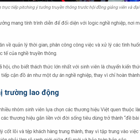
 trực tiếp pitching ý tưởng truyền thông trước hội đồng giảng viên và đại
tưởng mang tính trình diễn để đối diện với logic nghề nghiệp, nơi
n về quản lý thời gian, phân công công việc và xử lý các tình huố
c tế của nghề truyền thông.
i, cho biết thách thức lớn nhất với sinh viên là chuyển kiến thứ
tiếp cận đồ án như một dự án nghề nghiệp, thay vì chỉ hoàn thành
ị trường lao động
c nhiều nhóm sinh viên lựa chọn các thương hiệu Việt quen thuộc
 thương hiệu gắn liền với đời sống tiêu dùng trở thành “đề bài 
lý cốt lõi và tệp khách hàng trung thành, thay vì tập trung vào việ
viên phải làm rõ ranh giới giữa đổi mới và bảo toàn bản sắc.