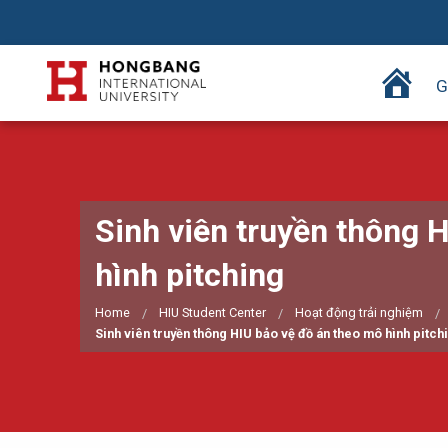
T
G
r
a
n
g
c
Sinh viên truyền thông 
h
ủ
hình pitching
Home
HIU Student Center
Hoạt động trải nghiệm
Sinh viên truyền thông HIU bảo vệ đồ án theo mô hình pitch