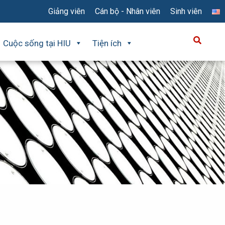
Giảng viên
Cán bộ - Nhân viên
Sinh viên
Cuộc sống tại HIU
Tiện ích