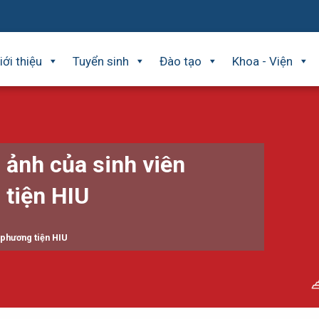
iới thiệu
Tuyển sinh
Đào tạo
Khoa - Viện
ảnh của sinh viên
 tiện HIU
 phương tiện HIU