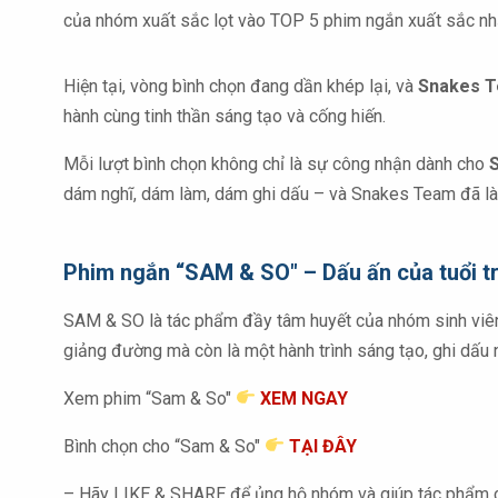
của nhóm xuất sắc lọt vào TOP 5 phim ngắn xuất sắc nhấ
Hiện tại, vòng bình chọn đang dần khép lại, và
Snakes 
hành cùng tinh thần sáng tạo và cống hiến.
Mỗi lượt bình chọn không chỉ là sự công nhận dành cho
dám nghĩ, dám làm, dám ghi dấu – và Snakes Team đã l
Phim ngắn “SAM & SO" – Dấu ấn của tuổi 
SAM & SO là tác phẩm đầy tâm huyết của nhóm sinh vi
giảng đường mà còn là một hành trình sáng tạo, ghi dấu
Xem phim “Sam & So"
XEM NGAY
Bình chọn cho “Sam & So"
TẠI ĐÂY
– Hãy LIKE & SHARE để ủng hộ nhóm và giúp tác phẩm c