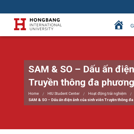
T
G
r
a
n
g
c
SAM & SO – Dấu ấn điện 
h
ủ
Truyền thông đa phương
Home
HIU Student Center
Hoạt động trải nghiệm
SAM & SO – Dấu ấn điện ảnh của sinh viên Truyền thông đa