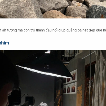
 ấn tượng mà còn trở thành cầu nối giúp quảng bá nét đẹp quê hư
phim