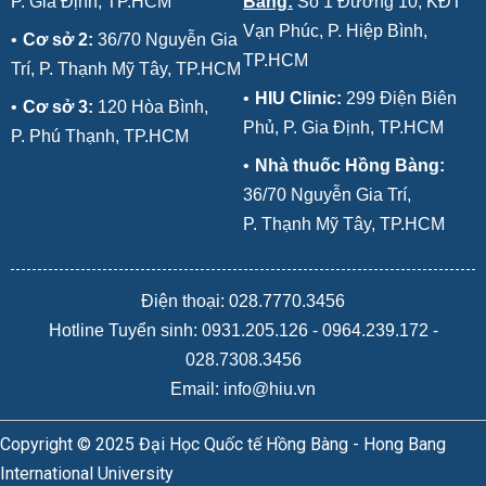
P. Gia Định, TP.HCM
Bàng:
Số 1 Đường 10, KĐT
Vạn Phúc, P. Hiệp Bình,
•
Cơ sở 2:
36/70 Nguyễn Gia
TP.HCM
Trí, P. Thạnh Mỹ Tây, TP.HCM
•
HIU Clinic:
299 Điện Biên
•
Cơ sở 3:
120 Hòa Bình,
Phủ, P. Gia Định, TP.HCM
P. Phú Thạnh, TP.HCM
•
Nhà thuốc Hồng Bàng:
36/70 Nguyễn Gia Trí,
P. Thạnh Mỹ Tây, TP.HCM
Điện thoại: 028.7770.3456
Hotline Tuyển sinh:
0931.205.126
-
0964.239.172
-
028.7308.3456
Email: info@hiu.vn
Copyright © 2025 Đại Học Quốc tế Hồng Bàng - Hong Bang
International University