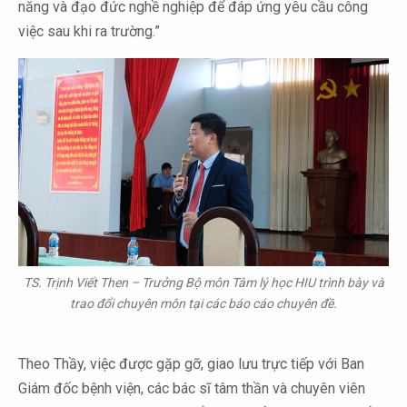
năng và đạo đức nghề nghiệp để đáp ứng yêu cầu công
việc sau khi ra trường.”
TS. Trịnh Viết Then – Trưởng Bộ môn Tâm lý học HIU trình bày và
trao đổi chuyên môn tại các báo cáo chuyên đề.
Theo Thầy, việc được gặp gỡ, giao lưu trực tiếp với Ban
Giám đốc bệnh viện, các bác sĩ tâm thần và chuyên viên