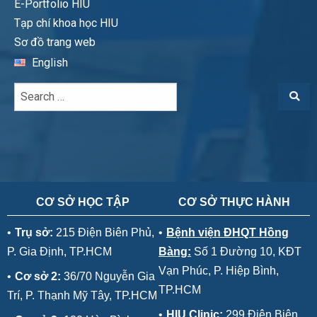
E-Portfolio HIU
Tạp chí khoa học HIU
Sơ đồ trang web
English
CƠ SỞ HỌC TẬP
CƠ SỞ THỰC HÀNH
•
Trụ sở:
215 Điện Biên Phủ,
•
Bệnh viện ĐHQT Hồng
P. Gia Định, TP.HCM
Bàng:
Số 1 Đường 10, KĐT
Vạn Phúc, P. Hiệp Bình,
•
Cơ sở 2:
36/70 Nguyễn Gia
TP.HCM
Trí, P. Thạnh Mỹ Tây, TP.HCM
•
HIU Clinic:
299 Điện Biên