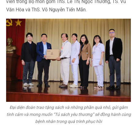
viên trong Bộ môn gồm ThS. Lê Thị Ngọc Thương, TS. Vũ
Văn Hòa và ThS. Võ Nguyễn Tiến Mẫn.
Đại diện đoàn trao tặng sách và những phần quà nhỏ, gửi gắm
tình cảm và mong muốn “Tủ sách yêu thương” sẽ đồng hành cùng
bệnh nhân trong quá trình phục hồi