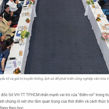
ếu tố và giá trị truyền thống, lịch sử để phát triển công nghiệp văn hóa Vi
 đốc Sở VH-TT TP.HCM nhấn mạnh vai trò của “điểm rơi” trong tr
inh chứng rõ nét cho tầm quan trọng của thời điểm và cách thức t
 đang theo học.