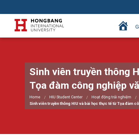
T
G
r
a
n
g
c
Sinh viên truyền thông H
h
ủ
Tọa đàm công nghiệp vă
Home
HIU Student Center
Hoạt động trải nghiệm
Sinh viên truyền thông HIU và bài học thực tế từ Tọa đàm c