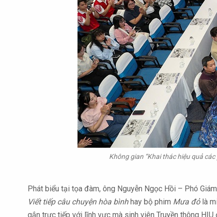
Không gian “Khai thác hiệu quả các y
Phát biểu tại tọa đàm, ông Nguyễn Ngọc Hồi – Phó Giám
Viết tiếp câu chuyện hòa bình
hay bộ phim
Mưa đỏ
là m
gắn trực tiếp với lĩnh vực mà sinh viên Truyền thông HIU