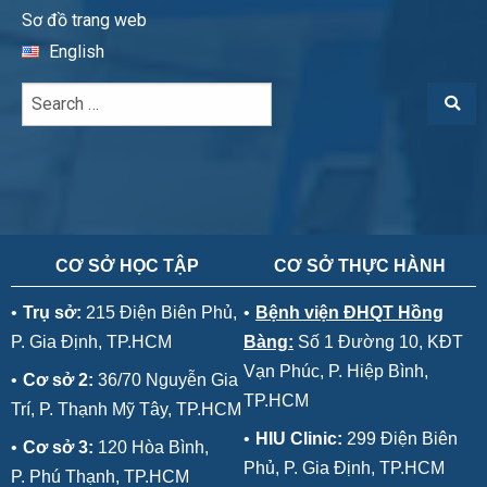
Sơ đồ trang web
English
CƠ SỞ HỌC TẬP
CƠ SỞ THỰC HÀNH
•
Trụ sở:
215 Điện Biên Phủ,
•
Bệnh viện ĐHQT Hồng
P. Gia Định, TP.HCM
Bàng:
Số 1 Đường 10, KĐT
Vạn Phúc, P. Hiệp Bình,
•
Cơ sở 2:
36/70 Nguyễn Gia
TP.HCM
Trí, P. Thạnh Mỹ Tây, TP.HCM
•
HIU Clinic:
299 Điện Biên
•
Cơ sở 3:
120 Hòa Bình,
Phủ, P. Gia Định, TP.HCM
P. Phú Thạnh, TP.HCM