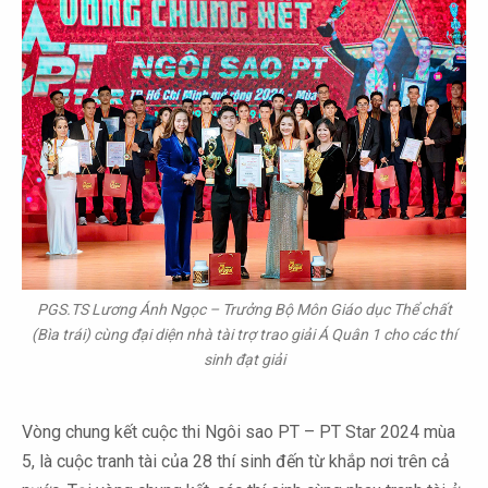
PGS.TS Lương Ánh Ngọc – Trưởng Bộ Môn Giáo dục Thể chất
(Bìa trái) cùng đại diện nhà tài trợ trao giải Á Quân 1 cho các thí
sinh đạt giải
Vòng chung kết cuộc thi Ngôi sao PT – PT Star 2024 mùa
5, là cuộc tranh tài của 28 thí sinh đến từ khắp nơi trên cả