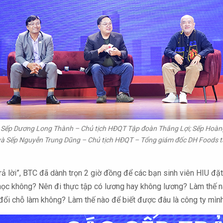
, Sếp Dương Long Thành – Chủ tịch HĐQT Tập đoàn Thắng Lợi; Sếp Hoàn
và Sếp Nguyễn Trung Dũng – Chủ tịch HĐQT – Tổng giám đốc DH Foods tại
trả lời”, BTC đã dành trọn 2 giờ đồng để các bạn sinh viên HIU đ
đi học không? Nên đi thực tập có lương hay không lương? Làm thế
đổi chỗ làm không? Làm thế nào để biết được đâu là công ty mìn