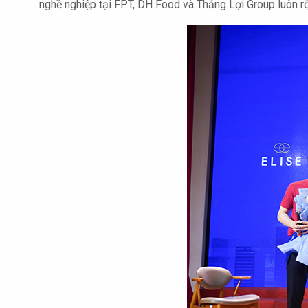
nghề nghiệp tại FPT, DH Food và Thắng Lợi Group luôn rộ