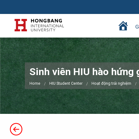
T
G
r
a
n
g
c
Sinh viên HIU hào hứng 
h
ủ
Home
HIU Student Center
Hoạt động trải nghiệm