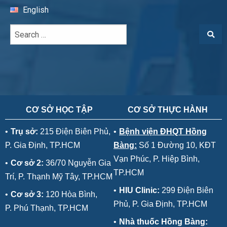
English
CƠ SỞ HỌC TẬP
CƠ SỞ THỰC HÀNH
•
Trụ sở:
215 Điện Biên Phủ,
•
Bệnh viện ĐHQT Hồng
P. Gia Định, TP.HCM
Bàng:
Số 1 Đường 10, KĐT
Vạn Phúc, P. Hiệp Bình,
•
Cơ sở 2:
36/70 Nguyễn Gia
TP.HCM
Trí, P. Thạnh Mỹ Tây, TP.HCM
•
HIU Clinic:
299 Điện Biên
•
Cơ sở 3:
120 Hòa Bình,
Phủ, P. Gia Định, TP.HCM
P. Phú Thạnh, TP.HCM
•
Nhà thuốc Hồng Bàng: