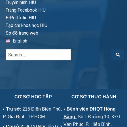
Truyền hình HIU
Trang Facebook HIU
E-Portfolio HIU
Tạp chí khoa học HIU
Sơ đồ trang web
English
CƠ SỞ HỌC TẬP
CƠ SỞ THỰC HÀNH
•
Trụ sở:
215 Điện Biên Phủ,
•
Bệnh viện ĐHQT Hồng
P. Gia Định, TP.HCM
Bàng:
Số 1 Đường 10, KĐT
Vạn Phúc, P. Hiệp Bình,
•
Cơ sở 2:
36/70 Nguyễn Gia