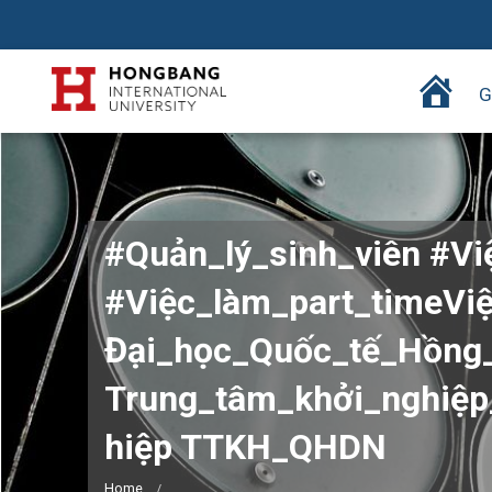
T
G
r
a
n
g
c
#Quản_lý_sinh_viên #Vi
h
ủ
#Việc_làm_part_timeViệ
Đại_học_Quốc_tế_Hồng
Trung_tâm_khởi_nghiệ
hiệp TTKH_QHDN
Home