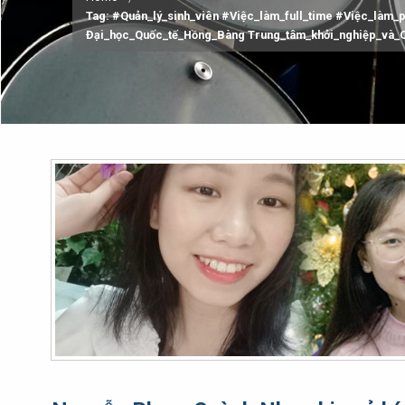
Tag: #Quản_lý_sinh_viên #Việc_làm_full_time #Việc_làm_
Đại_học_Quốc_tế_Hồng_Bàng Trung_tâm_khởi_nghiệp_và