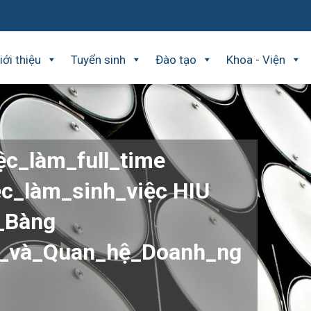
iới thiệu
Tuyển sinh
Đào tạo
Khoa - Viện
ệc_làm_full_time
c_làm_sinh_việc HIU
_Bàng
p_và_Quan_hệ_Doanh_ng