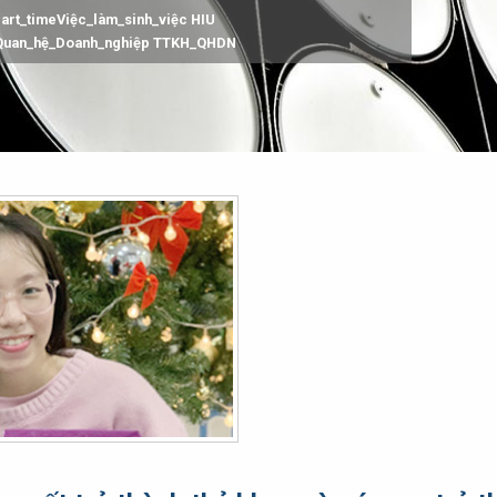
part_timeViệc_làm_sinh_việc HIU
_Quan_hệ_Doanh_nghiệp TTKH_QHDN