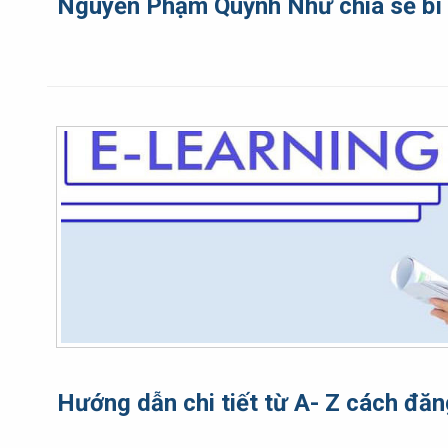
Nguyễn Phạm Quỳnh Như chia sẻ bí 
Hướng dẫn chi tiết từ A- Z cách đăn