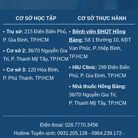
CƠ SỞ HỌC TẬP
CƠ SỞ THỰC HÀNH
•
Trụ sở:
215 Điện Biên Phủ,
•
Bệnh viện ĐHQT Hồng
P. Gia Định, TP.HCM
Bàng:
Số 1 Đường 10, KĐT
Vạn Phúc, P. Hiệp Bình,
•
Cơ sở 2:
36/70 Nguyễn Gia
TP.HCM
Trí, P. Thạnh Mỹ Tây, TP.HCM
•
HIU Clinic:
299 Điện Biên
•
Cơ sở 3:
120 Hòa Bình,
Phủ, P. Gia Định, TP.HCM
P. Phú Thạnh, TP.HCM
•
Nhà thuốc Hồng Bàng:
36/70 Nguyễn Gia Trí,
P. Thạnh Mỹ Tây, TP.HCM
Điện thoại: 028.7770.3456
Hotline Tuyển sinh:
0931.205.126
-
0964.239.172
-