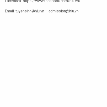
Facebook: https://www.facebook.com/hiu.vn/
Email: tuyensinh@hiu.vn – admission@hiu.vn