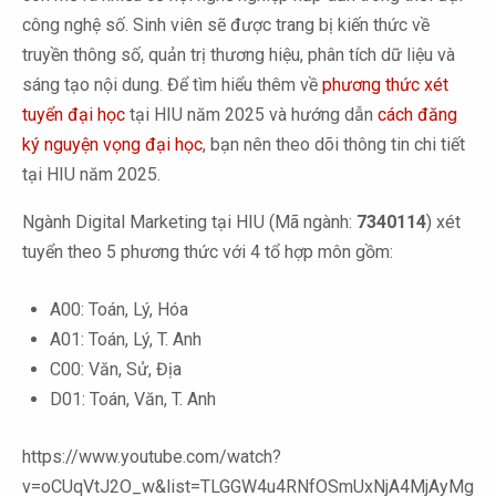
công nghệ số. Sinh viên sẽ được trang bị kiến thức về
truyền thông số, quản trị thương hiệu, phân tích dữ liệu và
sáng tạo nội dung. Để tìm hiểu thêm về
phương thức xét
tuyển đại học
tại HIU năm 2025 và hướng dẫn
cách đăng
ký nguyện vọng đại học
, bạn nên theo dõi thông tin chi tiết
tại HIU năm 2025.
Ngành Digital Marketing tại HIU (Mã ngành:
7340114
) xét
tuyển theo 5 phương thức với 4 tổ hợp môn gồm:
A00: Toán, Lý, Hóa
A01: Toán, Lý, T. Anh
C00: Văn, Sử, Địa
D01: Toán, Văn, T. Anh
https://www.youtube.com/watch?
v=oCUqVtJ2O_w&list=TLGGW4u4RNfOSmUxNjA4MjAyMg