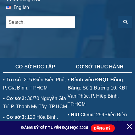
English
CƠ SỞ HỌC TẬP
CƠ SỞ THỰC HÀNH
•
Trụ sở:
215 Điện Biên Phủ,
•
Bệnh viện ĐHQT Hồng
P. Gia Định, TP.HCM
Bàng:
Số 1 Đường 10, KĐT
Vạn Phúc, P. Hiệp Bình,
•
Cơ sở 2:
36/70 Nguyễn Gia
TP.HCM
Trí, P. Thạnh Mỹ Tây, TP.HCM
•
HIU Clinic:
299 Điện Biên
•
Cơ sở 3:
120 Hòa Bình,
Phủ, P. Gia Định, TP.HCM
P. Phú Thạnh, TP.HCM
•
Nhà thuốc Hồng Bàng: