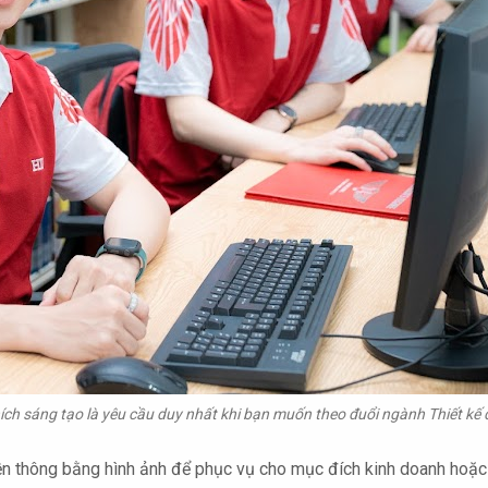
ích sáng tạo là yêu cầu duy nhất khi bạn muốn theo đuổi ngành Thiết kế
uyền thông bằng hình ảnh để phục vụ cho mục đích kinh doanh hoặ