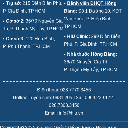
•
Trụ sở:
215 Điện Biên Phủ,
•
Bệnh viện ĐHQT Hồng
P. Gia Định, TP.HCM
Bàng:
Số 1 Đường 10, KĐT
Vạn Phúc, P. Hiệp Bình,
•
Cơ sở 2:
36/70 Nguyễn Gia
TP.HCM
Trí, P. Thạnh Mỹ Tây, TP.HCM
•
HIU Clinic:
299 Điện Biên
•
Cơ sở 3:
120 Hòa Bình,
Phủ, P. Gia Định, TP.HCM
P. Phú Thạnh, TP.HCM
•
Nhà thuốc Hồng Bàng:
36/70 Nguyễn Gia Trí,
P. Thạnh Mỹ Tây, TP.HCM
Điện thoại: 028.7770.3456
Hotline Tuyển sinh:
0931.205.126
-
0964.239.172
-
028.7308.3456
Email: info@hiu.vn
Copyright © 2025 Đại Học Quốc tế Hồng Bàng - Hong Bang